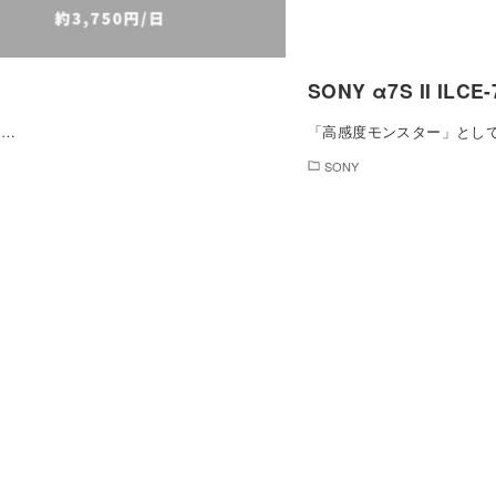
SONY α7S II ILC
 …
「高感度モンスター」として一
SONY