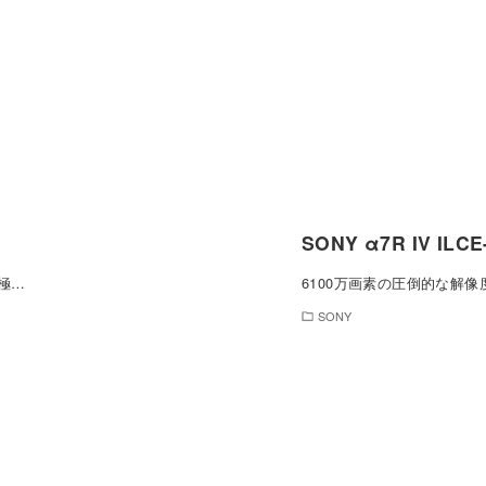
SONY α7R IV IL
極…
6100万画素の圧倒的な解
SONY