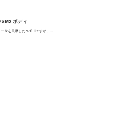
E-7SM2 ボディ
世を風靡したα7S IIですが、…