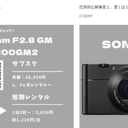
…
圧倒的な解像度と、驚くほどの
SONY