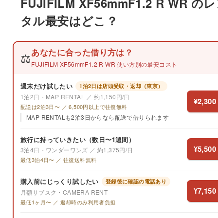
FUJIFILM XF56mmF1.2 R WR の
タル最安はどこ？
あなたに合った借り方は？
⚖️
FUJIFILM XF56mmF1.2 R WR 使い方別の最安コスト
週末だけ試したい
1泊2日は店頭受取・返却（東京）
1泊2日・MAP RENTAL ／ 約1,150円/日
¥2,300
配送は2泊3日〜 ／ 6,500円以上で往復無料
MAP RENTALも2泊3日からなら配送で借りられます
旅行に持っていきたい（数日〜1週間）
¥5,500
3泊4日・ワンダーワンズ ／ 約1,375円/日
最低3泊4日〜 ／ 往復送料無料
購入前にじっくり試したい
登録後に確認の電話あり
¥7,150
月額サブスク・CAMERA RENT
最低1ヶ月〜 ／ 返却時のみ利用者負担