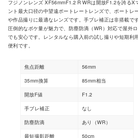
フジノンレンズ XF56mmF1.2 R WRは開放F1.2を誇るX
ント最大口径の中望遠ポートレートレンズで、ポートレ
や作品撮りに最適なレンズです。手ブレ補正は非搭載で
圧倒的なボケ量が魅力で、防塵防滴（WR）対応で屋外ロ
でも安心です。レンタルなら購入前の試し撮りや短期利
便利です。
焦点距離
56mm
35mm換算
85mm相当
開放F値
F1.2
手ブレ補正
なし
防塵防滴
あり（WR）
最短撮影距離
50cm