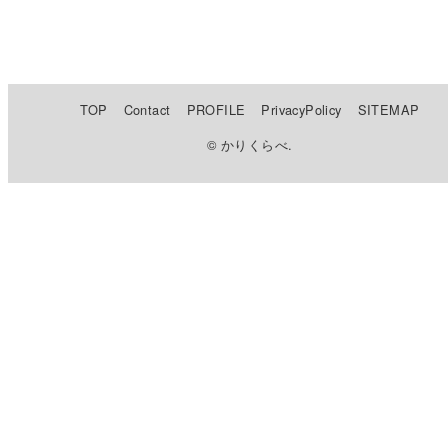
TOP
Contact
PROFILE
PrivacyPolicy
SITEMAP
© かりくらべ.