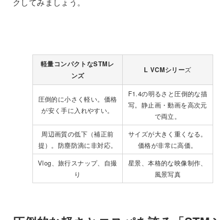
クしてみましょう。
軽量コンパクトなSTMレ
ズ
L VCMシリー
ンズ
F1.4の明るさと圧倒的な描
圧倒的に小さく軽い。価格
写。静止画・動画を高次元
が安く手に入れやすい。
で両立。
周辺画質の低下（補正前
サイズが大きく重くなる。
提）。防塵防滴に非対応。
価格が非常に高価。
Vlog、旅行スナップ、自撮
星景、本格的な映像制作、
り
風景写真