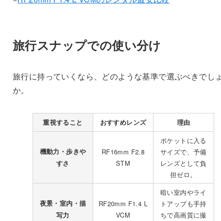
旅行スナップでの使い分け
旅行に持っていくなら、どのような基準で選ぶべきでし
か。
重視すること
おすすめレンズ
理由
ポケットに入る
機動力・歩きや
RF16mm F2.8
サイズで、予備
STM
レンズとして負
すさ
担ゼロ。
暗い室内やライ
夜景・室内・描
RF20mm F1.4 L
トアップも手持
VCM
ちで高画質に撮
写力