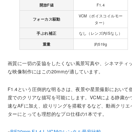
F1.4
開放F値
VCM（ボイスコイルモー
フォーカス駆動
ター）
なし（レンズ内ISなし）
手ぶれ補正
約519g
重量
画質に一切の妥協をしたくない風景写真や、シネマティ
な映像制作にはこの20mmが適しています。
F1.4という圧倒的な明るさは、夜景や星景撮影において
度でのクリアな描写を可能にします。VCMによる静粛か
速なAFに加え、絞りリングを搭載するなど、動画クリエ
ターにとっても理想的なプロ仕様の1本です。
»
RF20mm F1.4 L VCMのレンタル最安比較