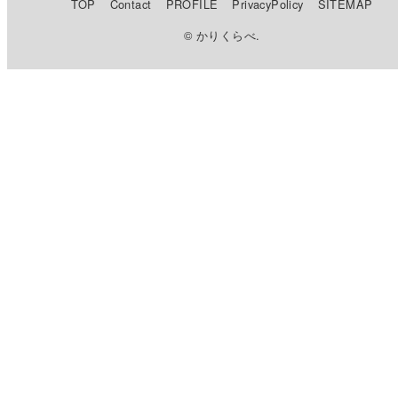
TOP
Contact
PROFILE
PrivacyPolicy
SITEMAP
© かりくらべ.