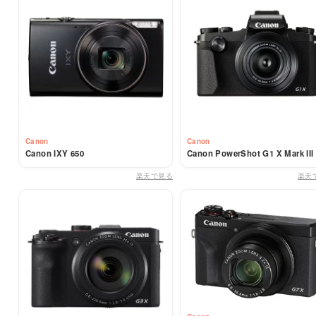
Canon
Canon
Canon IXY 650
Canon PowerShot G1 X Mark III
楽天で見る
楽天