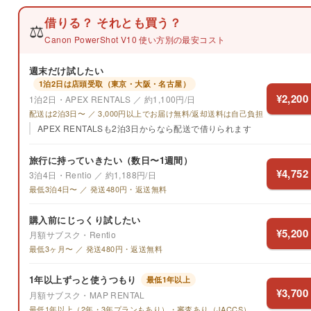
借りる？ それとも買う？
⚖️
Canon PowerShot V10 使い方別の最安コスト
週末だけ試したい
1泊2日は店頭受取（東京・大阪・名古屋）
¥2,200
1泊2日・APEX RENTALS ／ 約1,100円/日
配送は2泊3日〜 ／ 3,000円以上でお届け無料/返却送料は自己負担
APEX RENTALSも2泊3日からなら配送で借りられます
旅行に持っていきたい（数日〜1週間）
¥4,752
3泊4日・Rentio ／ 約1,188円/日
最低3泊4日〜 ／ 発送480円・返送無料
購入前にじっくり試したい
¥5,200
月額サブスク・Rentio
最低3ヶ月〜 ／ 発送480円・返送無料
1年以上ずっと使うつもり
最低1年以上
¥3,700
月額サブスク・MAP RENTAL
最低1年以上（2年・3年プランもあり）・審査あり（JACCS）