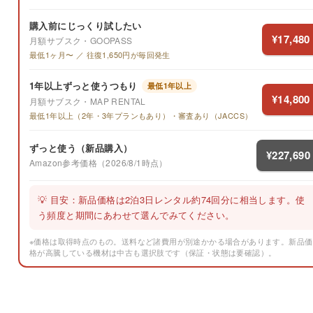
購入前にじっくり試したい
¥17,480
月額サブスク・GOOPASS
最低1ヶ月〜 ／ 往復1,650円が毎回発生
1年以上ずっと使うつもり
最低1年以上
¥14,800
月額サブスク・MAP RENTAL
最低1年以上（2年・3年プランもあり）・審査あり（JACCS）
ずっと使う（新品購入）
¥227,690
Amazon参考価格（2026/8/1時点）
💡 目安：新品価格は2泊3日レンタル約74回分に相当します。使
う頻度と期間にあわせて選んでみてください。
※価格は取得時点のもの。送料など諸費用が別途かかる場合があります。新品価
格が高騰している機材は中古も選択肢です（保証・状態は要確認）。