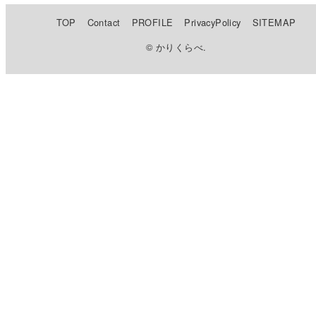
TOP
Contact
PROFILE
PrivacyPolicy
SITEMAP
© かりくらべ.