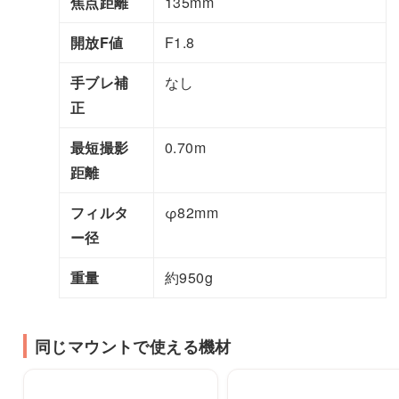
焦点距離
135mm
開放F値
F1.8
手ブレ補
なし
正
最短撮影
0.70m
距離
フィルタ
φ82mm
ー径
重量
約950g
同じマウントで使える機材