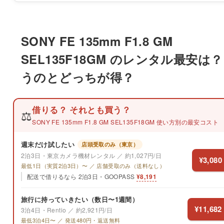
SONY FE 135mm F1.8 GM
SEL135F18GM のレンタル最安は？
うのとどっちが得？
借りる？ それとも買う？
⚖️
SONY FE 135mm F1.8 GM SEL135F18GM 使い方別の最安コスト
週末だけ試したい
店頭受取のみ（東京）
2泊3日・東京カメラ機材レンタル ／ 約1,027円/日
¥3,080
最低1日（実質2泊3日）〜 ／ 店舗受取のみ（送料なし）
配送で借りるなら 2泊3日・GOOPASS
¥8,191
旅行に持っていきたい（数日〜1週間）
¥11,682
3泊4日・Rentio ／ 約2,921円/日
最低3泊4日〜 ／ 発送480円・返送無料