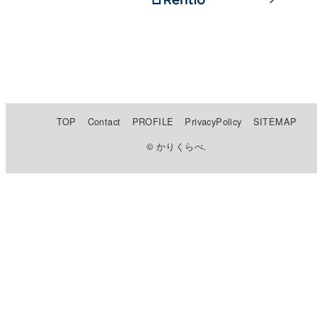
TOP
Contact
PROFILE
PrivacyPolicy
SITEMAP
© かりくらべ.