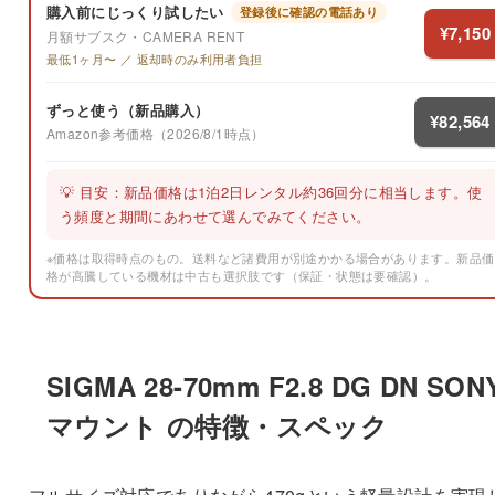
購入前にじっくり試したい
登録後に確認の電話あり
¥7,150
月額サブスク・CAMERA RENT
最低1ヶ月〜 ／ 返却時のみ利用者負担
ずっと使う（新品購入）
¥82,564
Amazon参考価格（2026/8/1時点）
💡 目安：新品価格は1泊2日レンタル約36回分に相当します。使
う頻度と期間にあわせて選んでみてください。
※価格は取得時点のもの。送料など諸費用が別途かかる場合があります。新品価
格が高騰している機材は中古も選択肢です（保証・状態は要確認）。
SIGMA 28-70mm F2.8 DG DN SON
マウント の特徴・スペック