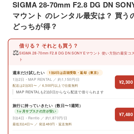
SIGMA 28-70mm F2.8 DG DN SON
マウント のレンタル最安は？ 買う
どっちが得？
借りる？ それとも買う？
⚖️
SIGMA 28-70mm F2.8 DG DN SONY Eマウント 使い方別の最安コ
ト
週末だけ試したい
1泊2日は店頭受取・返却（東京）
1泊2日・MAP RENTAL ／ 約1,150円/日
¥2,300
配送は2泊3日〜 ／ 6,500円以上で往復無料
MAP RENTALも2泊3日からなら配送で借りられます
旅行に持っていきたい（数日〜1週間）
1ヶ月サブスクの方が安い
¥7,480
3泊4日・Rentio ／ 約1,870円/日
最低3泊4日〜 ／ 発送480円・返送無料