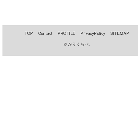
TOP
Contact
PROFILE
PrivacyPolicy
SITEMAP
© かりくらべ.