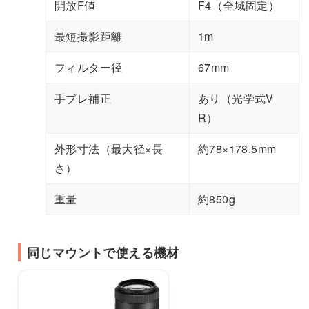
開放F値
F4（全域固定）
最短撮影距離
1m
フィルター径
67mm
手ブレ補正
あり（光学式V
R）
外形寸法（最大径×長
約78×178.5mm
さ）
重量
約850g
同じマウントで使える機材