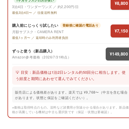
1ヶ月サブスクの方が安い
¥8,800
3泊4日・ワンダーワンズ ／ 約2,200円/日
最低3泊4日〜 ／ 往復送料無料
購入前にじっくり試したい
登録後に確認の電話あり
¥7,150
月額サブスク・CAMERA RENT
最低1ヶ月〜 ／ 返却時のみ利用者負担
ずっと使う（新品購入）
¥149,800
Amazon参考価格（2026/7/31時点）
💡 目安：新品価格は1泊2日レンタル約50回分に相当します。使
う頻度と期間にあわせて選んでみてください。
販売店による価格差があります。楽天では ¥9,768〜（中古を含む場合
があります。状態と保証をご確認ください）。
※価格は取得時点のもの。送料など諸費用が別途かかる場合があります。新品価
格が高騰している機材は中古も選択肢です（保証・状態は要確認）。