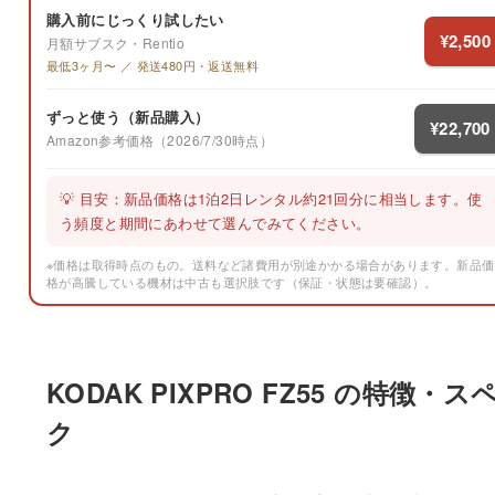
購入前にじっくり試したい
¥2,500
月額サブスク・Rentio
最低3ヶ月〜 ／ 発送480円・返送無料
ずっと使う（新品購入）
¥22,700
Amazon参考価格（2026/7/30時点）
💡 目安：新品価格は1泊2日レンタル約21回分に相当します。使
う頻度と期間にあわせて選んでみてください。
※価格は取得時点のもの。送料など諸費用が別途かかる場合があります。新品価
格が高騰している機材は中古も選択肢です（保証・状態は要確認）。
KODAK PIXPRO FZ55 の特徴・ス
ク