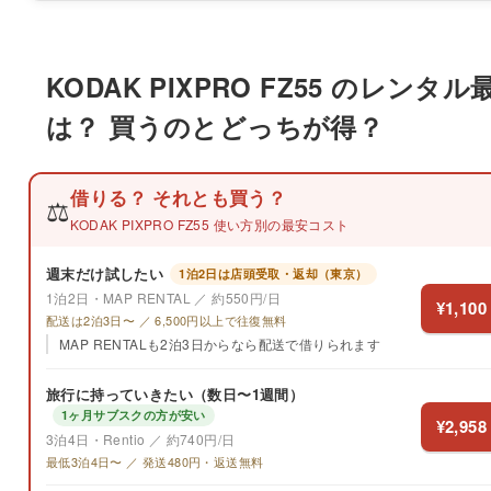
KODAK PIXPRO FZ55 のレンタル
は？ 買うのとどっちが得？
借りる？ それとも買う？
⚖️
KODAK PIXPRO FZ55 使い方別の最安コスト
週末だけ試したい
1泊2日は店頭受取・返却（東京）
1泊2日・MAP RENTAL ／ 約550円/日
¥1,100
配送は2泊3日〜 ／ 6,500円以上で往復無料
MAP RENTALも2泊3日からなら配送で借りられます
旅行に持っていきたい（数日〜1週間）
1ヶ月サブスクの方が安い
¥2,958
3泊4日・Rentio ／ 約740円/日
最低3泊4日〜 ／ 発送480円・返送無料