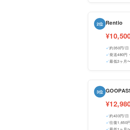
Rentio
2位
¥10,50
約350円/日
発送480円
最低3ヶ月
GOOPAS
3位
¥12,98
約433円/日
往復1,65
最低1ヶ月