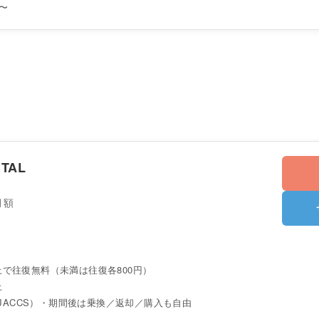
〜
TAL
月額
以上で往復無料（未満は往復各800円）
上
JACCS）・期間後は乗換／返却／購入も自由