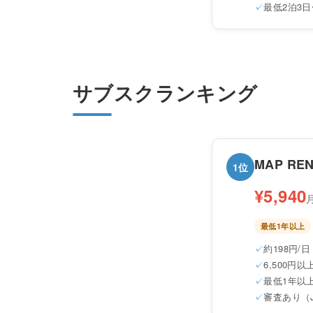
最低2泊3日
サブスクランキング
MAP REN
1位
¥5,940
最低1年以上
約198円/日
6,500円
最低1年以
審査あり（