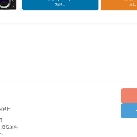
3泊4日
最低
3泊4日
日
・返送無料
〜