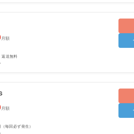
0
月額
・返送無料
〜
S
0
月額
0円（毎回必ず発生）
〜