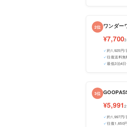
ワンダー
2位
¥7,700
約1,925円/
往復送料無
最低3泊4日
GOOPAS
3位
¥5,991
約1,997円/
往復1,65