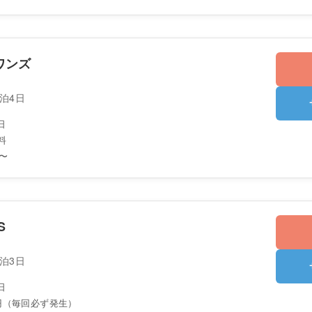
ワンズ
3泊4日
日
料
〜
S
2泊3日
日
0円（毎回必ず発生）