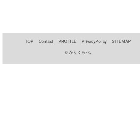
TOP
Contact
PROFILE
PrivacyPolicy
SITEMAP
© かりくらべ.