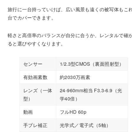
旅行に一台持っていけば、広い風景も遠くの被写体もこ
台でカバーできます。
軽さと高倍率のバランスが自分に合うか、レンタルで確
ると選びやすくなります。
センサー
1/2.3型CMOS（裏面照射型）
有効画素数
約2030万画素
レンズ（一体
24-960mm相当 F3.3-6.9（光
型）
学40倍）
動画
フルHD 60p
手ブレ補正
光学式／電子式（5軸）