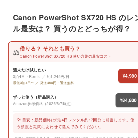
Canon PowerShot SX720 HS の
ル最安は？ 買うのとどっちが得？
借りる？ それとも買う？
⚖️
Canon PowerShot SX720 HS 使い方別の最安コスト
週末だけ試したい
¥4,980
3泊4日・Rentio ／ 約1,245円/日
最低3泊4日〜 ／ 発送480円・返送無料
ずっと使う（新品購入）
¥84,800
Amazon参考価格（2026/8/7時点）
💡 目安：新品価格は3泊4日レンタル約17回分に相当します。使
う頻度と期間にあわせて選んでみてください。
※価格は取得時点のもの。送料など諸費用が別途かかる場合があります。新品価