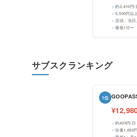
約3,410円/
5,500円
店頭、当日
最低1日〜
サブスクランキング
GOOPAS
1位
¥12,98
約433円/日
往復1,65
最低1ヶ月