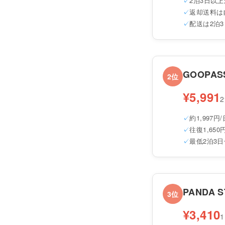
2泊3日以上
返却送料は
配送は2泊
GOOPAS
2位
¥5,991
約1,997円/
往復1,65
最低2泊3日
PANDA S
3位
¥3,410