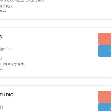
かつ3,000円以上でお届け無料
自己負担
3日〜
S
2泊3日〜
日
0円（毎回必ず発生）
〜
TUDIO
1日