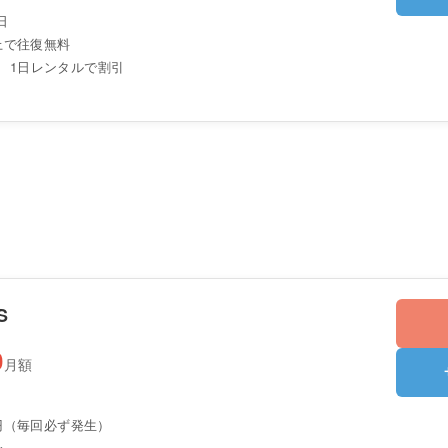
日
以上で往復無料
、1日レンタルで割引
S
0
月額
0円（毎回必ず発生）
〜