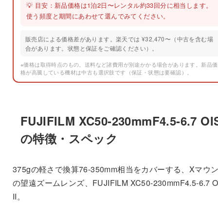
💡 目安：新品価格は1泊2日〜レンタル約33回分に相当します。
使う頻度と期間にあわせて選んでみてください。
販売店による価格差があります。楽天では ¥32,470〜（中古を含む場
合があります。状態と保証をご確認ください）。
※価格は取得時点のもの。送料など諸費用が別途かかる場合があります。新品価
格が高騰している機材は中古も選択肢です（保証・状態は要確認）。
FUJIFILM XC50-230mmF4.5-6.7 OIS
の特徴・スペック
375gの軽さで換算76-350mm相当をカバーする、Xマウ
の望遠ズームレンズ、FUJIFILM XC50-230mmF4.5-6.7 O
II。