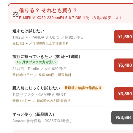
借りる？ それとも買う？
⚖️
FUJIFILM XC50-230mmF4.5-6.7 OIS II 使い方別の最安コスト
週末だけ試したい
¥1,650
1泊2日〜・PANDA STUDIO ／ 約825円/日
最低1日〜 ／ 5,500円以上で往復無料
旅行に持っていきたい（数日〜1週間）
1ヶ月サブスクの方が安い
¥6,480
3泊4日・Rentio ／ 約1,620円/日
最低3泊4日〜 ／ 発送480円・返送無料
購入前にじっくり試したい
登録後に確認の電話あり
¥3,850
月額サブスク・CAMERA RENT
最低1ヶ月〜 ／ 返却時のみ利用者負担
ずっと使う（新品購入）
¥53,694
Amazon参考価格（2026/7/31時点）