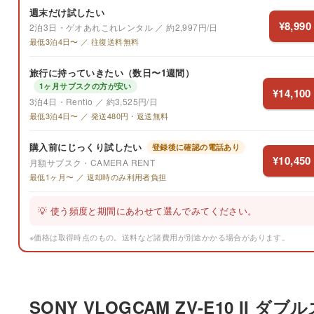
週末だけ試したい
¥8,990
2泊3日・ゲオあれこれレンタル ／ 約2,997円/日
最低3泊4日〜 ／ 往復送料無料
旅行に持っていきたい（数日〜1週間）
1ヶ月サブスクの方が安い
¥14,100
3泊4日・Rentio ／ 約3,525円/日
最低3泊4日〜 ／ 発送480円・返送無料
購入前にじっくり試したい
登録後に確認の電話あり
¥10,450
月額サブスク・CAMERA RENT
最低1ヶ月〜 ／ 返却時のみ利用者負担
💡 使う頻度と期間にあわせて選んでみてください。
※価格は取得時点のもの。送料など諸費用が別途かかる場合があります。
SONY VLOGCAM ZV-E10 II ダブ