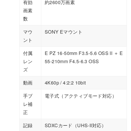
有効
約2600万画素
画素
数
マウ
SONY Eマウント
ント
付属
E PZ 16-50mm F3.5-5.6 OSS II ＋ E
レン
55-210mm F4.5-6.3 OSS
ズ
動画
4K60p / 4:2:2 10bit
手ブ
電子式（アクティブモード対応）
レ補
正
記録
SDXCカード（UHS-II対応）