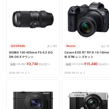
あと5日
あと2
GOOPASS
Rentio
SIGMA 100-400mm F5-6.3 DG
Canon EOS R7 RF-S 18-150m
DN OS Xマウント
IS STM レンズキット
¥3,740
¥15,480
¥5,991
¥17,200
/2泊3日〜
/3泊4日
短期
短期
2026-08-14 まで
2026-08-31 まで