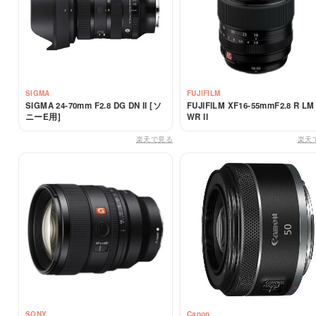
SIGMA
FUJIFILM
SIGMA 24-70mm F2.8 DG DN II [ソ
FUJIFILM XF16-55mmF2.8 R LM
ニーE用]
WR II
楽天で見る
楽天
SONY
Canon