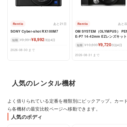
あと21日
あと2
Rentio
Rentio
SONY Cyber-shot RX100M7
OM SYSTEM（OLYMPUS） PE
E-P7 14-42mm EZレンズキット
¥8,992
¥9,991
/3泊4日
短期
¥9,720
¥10,800
/3泊4日
短期
2026-08-30 まで
2026-08-31 まで
人気のレンタル機材
よく借りられている定番を種類別にピックアップ。カー
ら各機材の最安比較ページへ移動できます。
人気のボディ