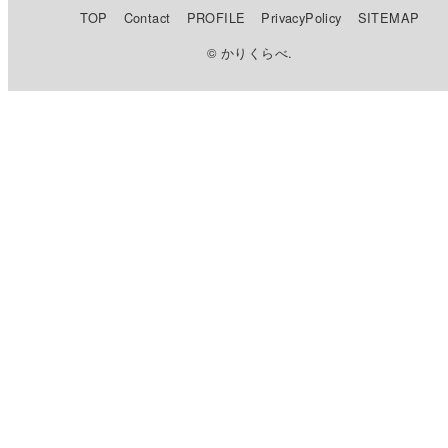
TOP
Contact
PROFILE
PrivacyPolicy
SITEMAP
© かりくらべ.