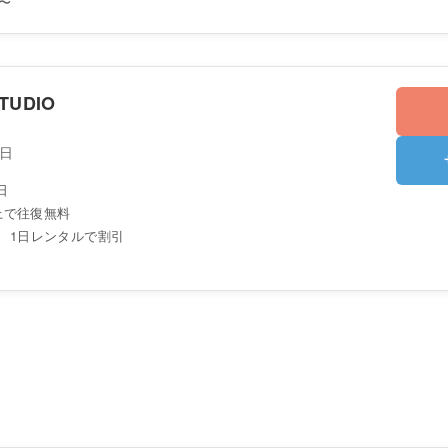
〜
TUDIO
1日
日
以上で往復無料
、1日レンタルで割引