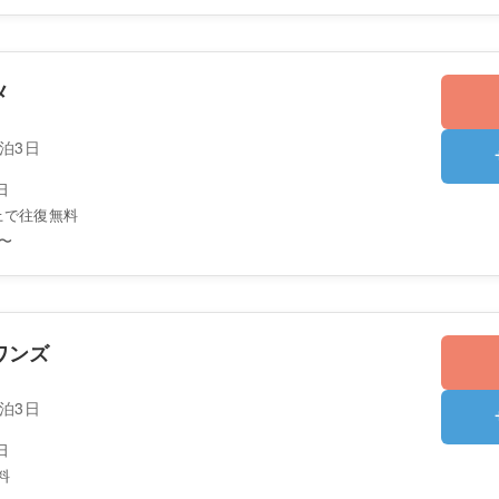
メ
2泊3日
日
以上で往復無料
〜
ワンズ
2泊3日
日
料