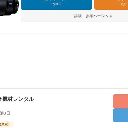
2泊3日
最低
詳細・参考ページへ »
ラ機材レンタル
2泊3日
（東京）