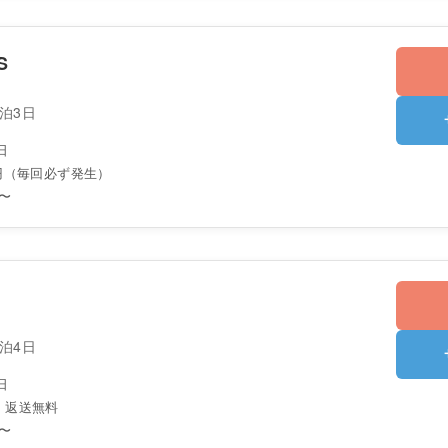
S
2泊3日
日
0円（毎回必ず発生）
〜
3泊4日
日
・返送無料
〜