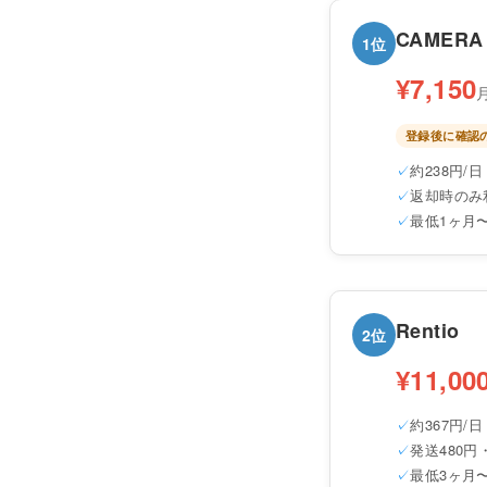
CAMERA
1位
¥7,150
登録後に確認
約238円/日
返却時のみ
最低1ヶ月
Rentio
2位
¥11,00
約367円/日
発送480円
最低3ヶ月