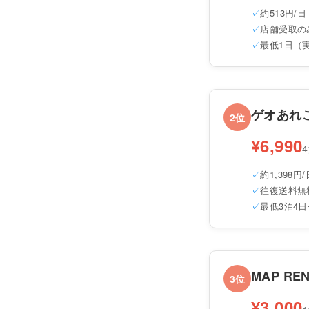
約513円/日
店舗受取の
最低1日（
ゲオあれ
2位
¥6,990
約1,398円/
往復送料無
最低3泊4日
MAP REN
3位
¥3,000