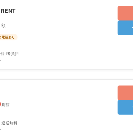
 RENT
月額
の電話あり
利用者負担
〜
0
月額
・返送無料
〜