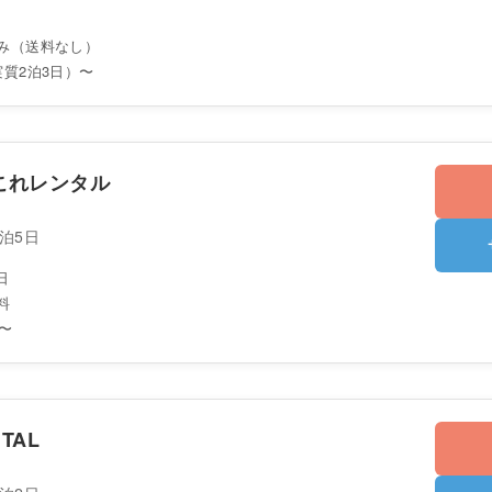
み（送料なし）
実質2泊3日）〜
これレンタル
4泊5日
日
料
〜
TAL