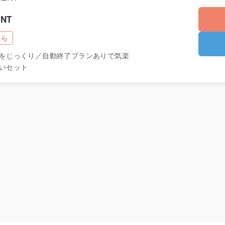
ENT
なら
をじっくり／自動終了プランありで気楽
いセット