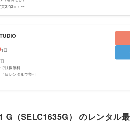
実質2泊3日）〜
TUDIO
0
1日
/日
以上で往復無料
、1日レンタルで割引
 T3.1 G（SELC1635G） のレン