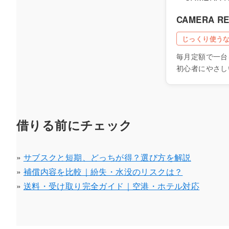
CAMERA R
じっくり使う
毎月定額で一台
初心者にやさし
借りる前にチェック
»
サブスクと短期、どっちが得？選び方を解説
»
補償内容を比較｜紛失・水没のリスクは？
»
送料・受け取り完全ガイド｜空港・ホテル対応