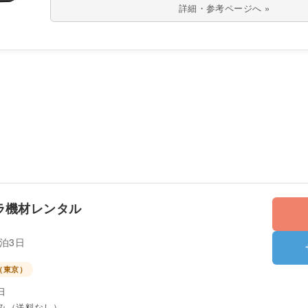
詳細・参考ページへ »
ラ機材レンタル
2泊3日
（東京）
日
み（送料なし）