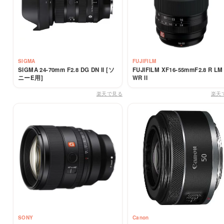
SIGMA
FUJIFILM
SIGMA 24-70mm F2.8 DG DN II [ソ
FUJIFILM XF16-55mmF2.8 R LM
ニーE用]
WR II
楽天で見る
楽天
SONY
Canon