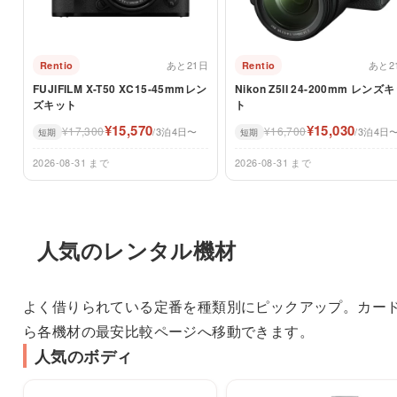
あと21日
あと2
Rentio
Rentio
FUJIFILM X-T50 XC15-45mmレン
Nikon Z5II 24-200mm レンズ
ズキット
ト
¥15,570
¥15,030
¥17,300
¥16,700
/3泊4日〜
/3泊4日
短期
短期
2026-08-31 まで
2026-08-31 まで
人気のレンタル機材
よく借りられている定番を種類別にピックアップ。カー
ら各機材の最安比較ページへ移動できます。
人気のボディ