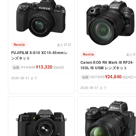
あと21日
Rentio
FUJIFILM X-S10 XC15-45mmレ
あと2
Rentio
ンズキット
Canon EOS R6 Mark III RF24-
¥13,320
¥14,800
/3泊4日
105L IS USM レンズキット
短期
¥24,840
¥27,600
/3泊4日
短期
2026-08-31 まで
2026-08-31 まで