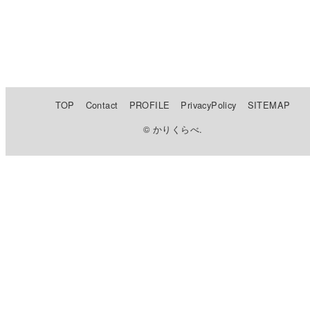
TOP
Contact
PROFILE
PrivacyPolicy
SITEMAP
© かりくらべ.