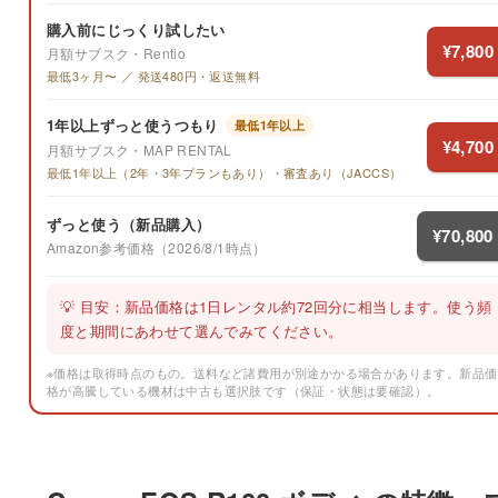
購入前にじっくり試したい
¥7,800
月額サブスク・Rentio
最低3ヶ月〜 ／ 発送480円・返送無料
1年以上ずっと使うつもり
最低1年以上
¥4,700
月額サブスク・MAP RENTAL
最低1年以上（2年・3年プランもあり）・審査あり（JACCS）
ずっと使う（新品購入）
¥70,800
Amazon参考価格（2026/8/1時点）
💡 目安：新品価格は1日レンタル約72回分に相当します。使う頻
度と期間にあわせて選んでみてください。
※価格は取得時点のもの。送料など諸費用が別途かかる場合があります。新品価
格が高騰している機材は中古も選択肢です（保証・状態は要確認）。