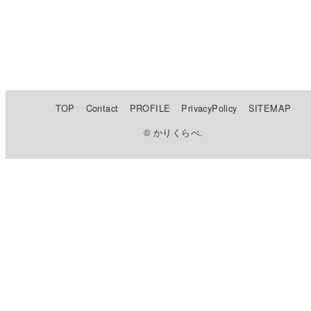
TOP
Contact
PROFILE
PrivacyPolicy
SITEMAP
© かりくらべ.