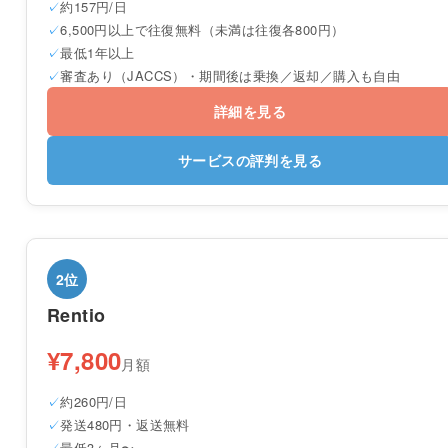
約157円/日
6,500円以上で往復無料（未満は往復各800円）
最低1年以上
審査あり（JACCS）・期間後は乗換／返却／購入も自由
詳細を見る
サービスの評判を見る
2位
Rentio
¥7,800
月額
約260円/日
発送480円・返送無料
最低3ヶ月〜