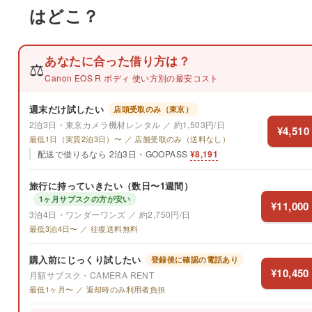
はどこ？
あなたに合った借り方は？
⚖️
Canon EOS R ボディ 使い方別の最安コスト
週末だけ試したい
店頭受取のみ（東京）
2泊3日・東京カメラ機材レンタル ／ 約1,503円/日
¥4,510
最低1日（実質2泊3日）〜 ／ 店舗受取のみ（送料なし）
配送で借りるなら 2泊3日・GOOPASS
¥8,191
旅行に持っていきたい（数日〜1週間）
1ヶ月サブスクの方が安い
¥11,000
3泊4日・ワンダーワンズ ／ 約2,750円/日
最低3泊4日〜 ／ 往復送料無料
購入前にじっくり試したい
登録後に確認の電話あり
¥10,450
月額サブスク・CAMERA RENT
最低1ヶ月〜 ／ 返却時のみ利用者負担