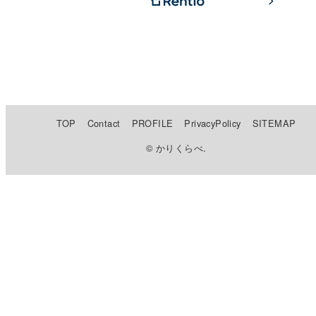
TOP
Contact
PROFILE
PrivacyPolicy
SITEMAP
© かりくらべ.