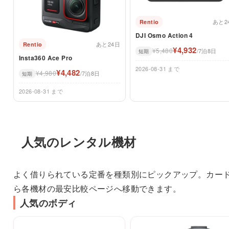
あと2
Rentio
DJI Osmo Action 4
あと24日
Rentio
¥4,932
¥5,480
/7泊8日
短期
Insta360 Ace Pro
2026-08-31 まで
¥4,482
¥4,980
/7泊8日
短期
2026-08-31 まで
人気のレンタル機材
よく借りられている定番を種類別にピックアップ。カー
ら各機材の最安比較ページへ移動できます。
人気のボディ