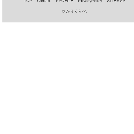
TOP
Contact
PROFILE
PrivacyPolicy
SITEMAP
© かりくらべ.