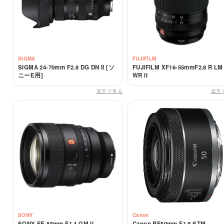
SIGMA
FUJIFILM
SIGMA 24-70mm F2.8 DG DN II [ソ
FUJIFILM XF16-55mmF2.8 R LM
ニーE用]
WR II
楽天で見る
楽天
SONY
Canon
SONY FE 85mm F1.4 GM II
Canon RF50mm F1.8 STM