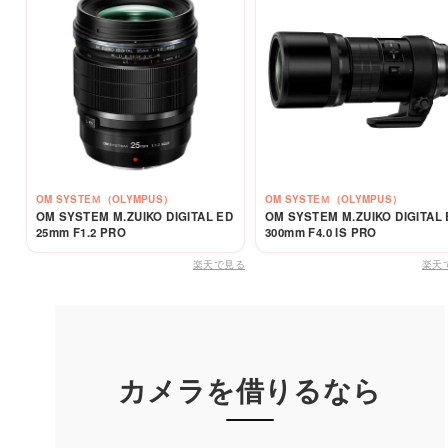
OM SYSTEＭ（OLYMPUS）
OM SYSTEＭ（OLYMPUS）
OM SYSTEM M.ZUIKO DIGITAL ED
OM SYSTEM M.ZUIKO DIGITAL
25mm F1.2 PRO
300mm F4.0 IS PRO
楽天で見る
楽天
カメラを借りるなら