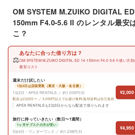
OM SYSTEM M.ZUIKO DIGITAL ED 
150mm F4.0-5.6 II のレンタル最
こ？
あなたに合った借り方は？
⚖️
OM SYSTEM M.ZUIKO DIGITAL ED 14-150mm F4.0-5.6 II 使い方
最安コスト
週末だけ試したい
1泊2日は店頭受取（東京・大阪・名古屋）
¥2,000
1泊2日・APEX RENTALS ／ 約1,000円/日
配送は2泊3日〜 ／ 3,000円以上でお届け無料/返却送料は自己負担
APEX RENTALSも2泊3日からなら配送で借りられます
旅行に持っていきたい（数日〜1週間）
1ヶ月サブスクの方が安い
¥4,950
3泊4日・ワンダーワンズ ／ 約1,238円/日