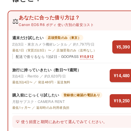
あなたに合った借り方は？
⚖️
Canon EOS R6 ボディ 使い方別の最安コスト
週末だけ試したい
店頭受取のみ（東京）
2泊3日・東京カメラ機材レンタル ／ 約1,797円/日
¥5,390
最低1日（実質2泊3日）〜 ／ 店舗受取のみ（送料なし）
配送で借りるなら 1泊2日・GOOPASS
¥10,912
旅行に持っていきたい（数日〜1週間）
¥14,480
3泊4日・Rentio ／ 約3,620円/日
最低3泊4日〜 ／ 発送480円・返送無料
購入前にじっくり試したい
登録後に確認の電話あり
¥19,250
月額サブスク・CAMERA RENT
最低1ヶ月〜 ／ 返却時のみ利用者負担
💡 使う頻度と期間にあわせて選んでみてください。